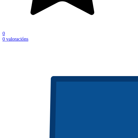
0
0 valoracións