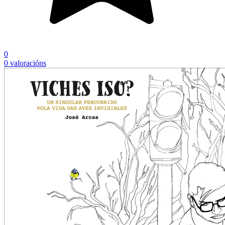
0
0 valoracións