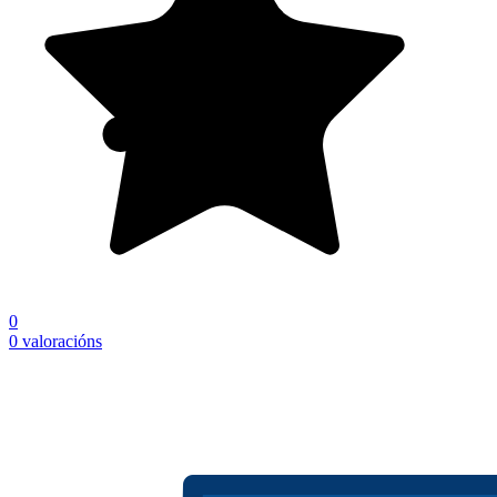
0
0 valoracións