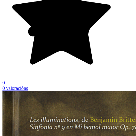
0
0 valoracións