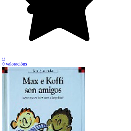
0
0 valoracións