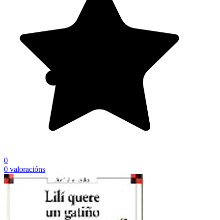
0
0 valoracións