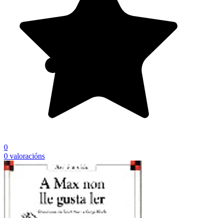
0
0 valoracións