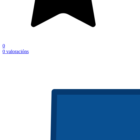
0
0 valoracións