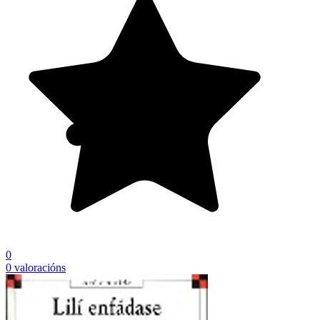
0
0 valoracións