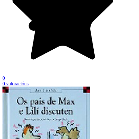
0
0 valoracións