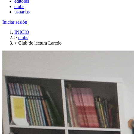
editoras
clubs
usuarias
Iniciar sesión
INICIO
>
clubs
>
Club de lectura Laredo