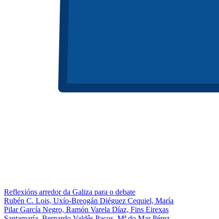
Reflexións arredor da Galiza para o debate
Rubén C. Lois, Uxío-Breogán Diéguez Cequiel, María
Pilar García Negro, Ramón Varela Díaz, Fins Eirexas
Santamaría, Bernardo Valdês Paços, Mª do Mar Pérez