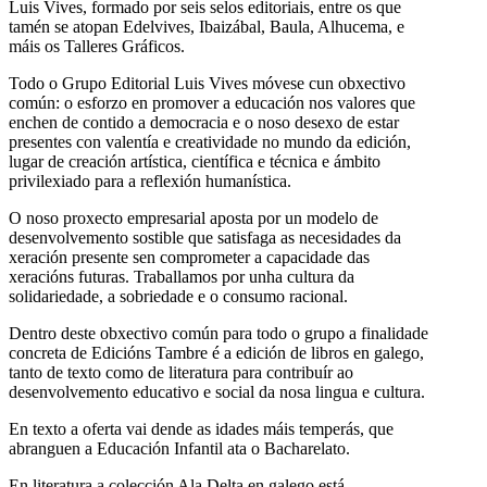
Luis Vives, formado por seis selos editoriais, entre os que
tamén se atopan Edelvives, Ibaizábal, Baula, Alhucema, e
máis os Talleres Gráficos.
Todo o Grupo Editorial Luis Vives móvese cun obxectivo
común: o esforzo en promover a educación nos valores que
enchen de contido a democracia e o noso desexo de estar
presentes con valentía e creatividade no mundo da edición,
lugar de creación artística, científica e técnica e ámbito
privilexiado para a reflexión humanística.
O noso proxecto empresarial aposta por un modelo de
desenvolvemento sostible que satisfaga as necesidades da
xeración presente sen comprometer a capacidade das
xeracións futuras. Traballamos por unha cultura da
solidariedade, a sobriedade e o consumo racional.
Dentro deste obxectivo común para todo o grupo a finalidade
concreta de Edicións Tambre é a edición de libros en galego,
tanto de texto como de literatura para contribuír ao
desenvolvemento educativo e social da nosa lingua e cultura.
En texto a oferta vai dende as idades máis temperás, que
abranguen a Educación Infantil ata o Bacharelato.
En literatura a colección Ala Delta en galego está