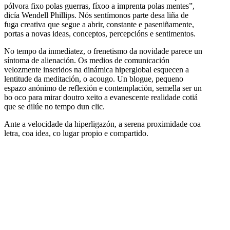
pólvora fixo polas guerras, fíxoo a imprenta polas mentes”,
dicía Wendell Phillips. Nós sentímonos parte desa liña de
fuga creativa que segue a abrir, constante e paseniñamente,
portas a novas ideas, conceptos, percepcións e sentimentos.
No tempo da inmediatez, o frenetismo da novidade parece un
síntoma de alienación. Os medios de comunicación
velozmente inseridos na dinámica hiperglobal esquecen a
lentitude da meditación, o acougo. Un blogue, pequeno
espazo anónimo de reflexión e contemplación, semella ser un
bo oco para mirar doutro xeito a evanescente realidade cotiá
que se dilúe no tempo dun clic.
Ante a velocidade da hiperligazón, a serena proximidade coa
letra, coa idea, co lugar propio e compartido.