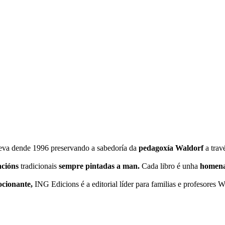
eva dende 1996 preservando a sabedoría da
pedagoxía Waldorf
a trav
acións
tradicionais
sempre pintadas a man.
Cada libro é unha
homenax
ocionante,
ING Edicions é a editorial líder para familias e profesores W