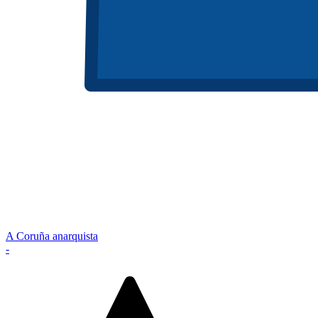
A Coruña anarquista
-