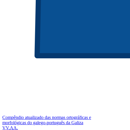
Compêndio atualizado das normas ortográficas e
morfológicas do galego-português da Galiza
VV.AA.