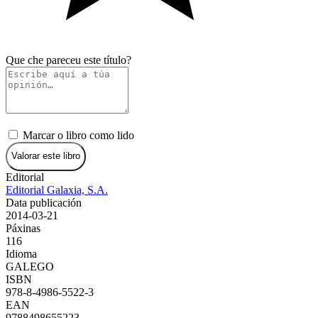
Que che pareceu este título?
Marcar o libro como lido
Valorar este libro
Editorial
Editorial Galaxia, S.A.
Data publicación
2014-03-21
Páxinas
116
Idioma
GALEGO
ISBN
978-8-4986-5522-3
EAN
9788498655223