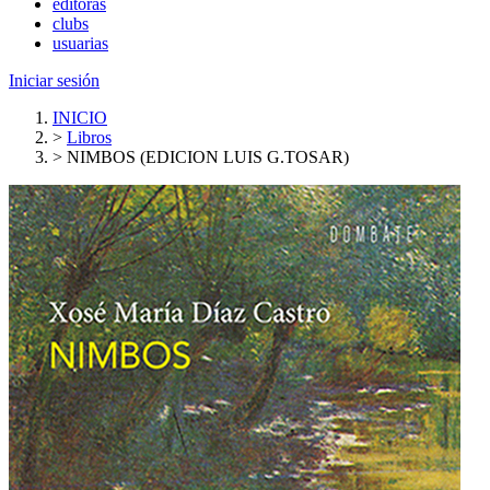
editoras
clubs
usuarias
Iniciar sesión
INICIO
>
Libros
>
NIMBOS (EDICION LUIS G.TOSAR)