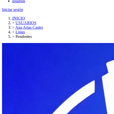
usuarias
Iniciar sesión
INICIO
>
USUARIOS
>
Ana Arias Castro
>
Listas
>
Pendentes