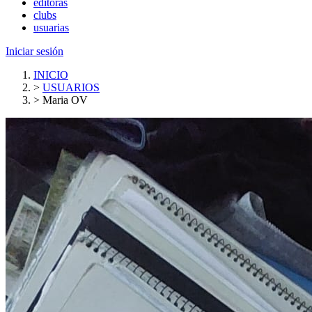
editoras
clubs
usuarias
Iniciar sesión
INICIO
>
USUARIOS
>
Maria OV