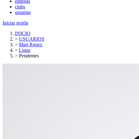
editoras
clubs
usuarias
Iniciar sesión
INICIO
>
USUARIOS
>
Mari Rguez
>
Listas
>
Pendentes