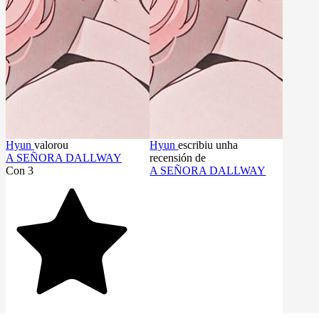
Hyun
valorou
Hyun
escribiu unha
Hyu
A SEÑORA DALLWAY
recensión de
«Lid
Con 3
A SEÑORA DALLWAY
A S