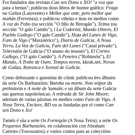
Foi fundador das revistas
Can sen Dono
e
XO!
"a voz que
para a bestas"; publicou dous libros de humor gráfico:
Fraga
na Galiza
(Laiovento) e
Mellor que onte, pero mellor que
mañán
(Fervenza); e publicou viñetas e tiras en medios como
A voz do Pobo
(na sección "O fillo de Breogán"),
Teima
(na
sección "O galo Camilo"), l
La Codorniz
,
Mundo Obrero
,
El
Pueblo Gallego
("O galo Camilo"),
Hoja del Lunes de Vigo
,
Faro de Vigo
("Maxistérico"),
Diario de Galicia
,
A Nosa
Terra
,
La Voz de Galicia
,
Faro del Lunes
("Canal privado"),
Televisión de Galicia ("O anano do tesouro"),
El Correo
Gallego
, ("O galo Camilo"),
A Peneira
("Robinsón"),
El
Mundo
,
A Trabe de Ouro
,
Tempos novos
, kkrak.net,
Novas
de Galiza
,
Retranca
e
Xornal de Galicia
.
Como debuxante e guionista de cómic publicou tres álbums
da serie Os Barbanzóns:
Baroña ou morte
,
Non solpor da
prehistoria
e
A noite de Samaín
; e un álbum da serie Galicia
nas guerras napoleónicas:
A retirada de Sir John Moore
;
ademais de varias páxinas en medios como
Faro de Vigo
,
A
Nosa Terra
,
Enclave
,
BD
ou as fundadas por el como
Can
sen Dono
e
Xo!
Tamén é súa a serie
Os Formigón
(A Nosa Terra); a serie
Os
Pequenos Barbanzóns
, en colaboración con Abraham
Carreiro (Toxosoutos); e varios contos para as coleccións