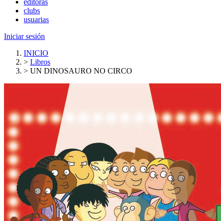
editoras
clubs
usuarias
Iniciar sesión
INICIO
>
Libros
>
UN DINOSAURO NO CIRCO