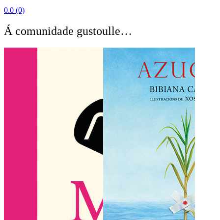
0.0
(0)
Á comunidade gustoulle…
O C
BEA
4.6
(