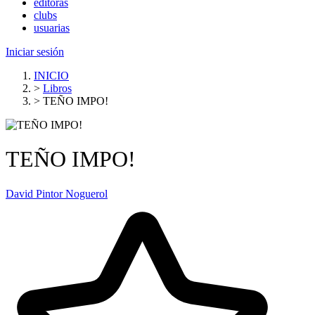
editoras
clubs
usuarias
Iniciar sesión
INICIO
>
Libros
>
TEÑO IMPO!
TEÑO IMPO!
David Pintor Noguerol