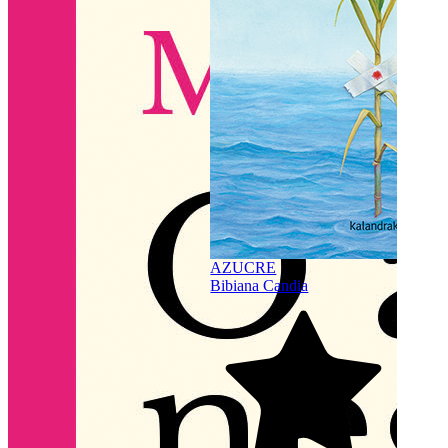
4.6
(
AZUCRE
Bibiana Candia