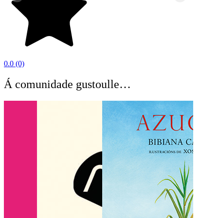
0.0
(0)
Á comunidade gustoulle…
O C
BEA