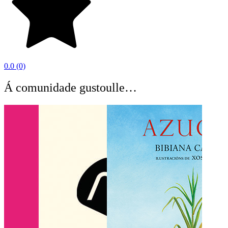
0.0
(0)
Á comunidade gustoulle…
O C
BEA