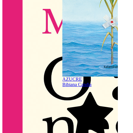
4.6
(
AZUCRE
Bibiana Candia