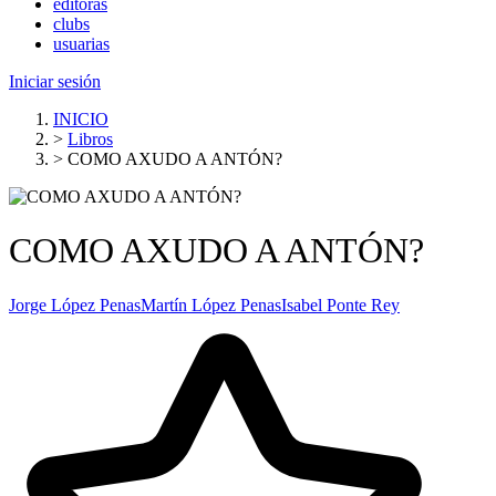
editoras
clubs
usuarias
Iniciar sesión
INICIO
>
Libros
>
COMO AXUDO A ANTÓN?
COMO AXUDO A ANTÓN?
Jorge López Penas
Martín López Penas
Isabel Ponte Rey