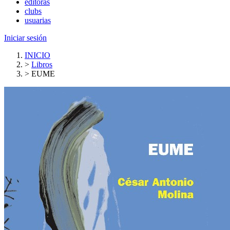
editoras
clubs
usuarias
Iniciar sesión
INICIO
>
Libros
>
EUME