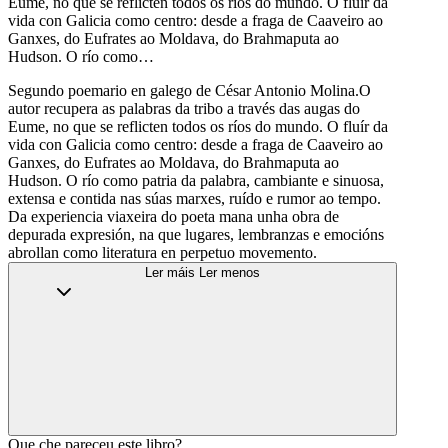
Eume, no que se reflicten todos os ríos do mundo. O fluír da
vida con Galicia como centro: desde a fraga de Caaveiro ao
Ganxes, do Eufrates ao Moldava, do Brahmaputa ao
Hudson. O río como…
Segundo poemario en galego de César Antonio Molina.O
autor recupera as palabras da tribo a través das augas do
Eume, no que se reflicten todos os ríos do mundo. O fluír da
vida con Galicia como centro: desde a fraga de Caaveiro ao
Ganxes, do Eufrates ao Moldava, do Brahmaputa ao
Hudson. O río como patria da palabra, cambiante e sinuosa,
extensa e contida nas súas marxes, ruído e rumor ao tempo.
Da experiencia viaxeira do poeta mana unha obra de
depurada expresión, na que lugares, lembranzas e emocións
abrollan como literatura en perpetuo movemento.
Ler máis
Ler menos
Que che pareceu este libro?