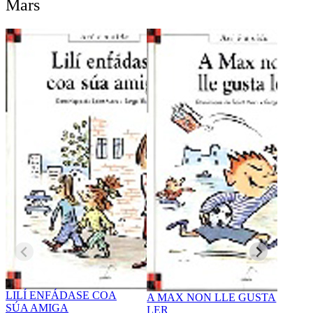
Mars
OS P
DIS
Domin
0.0
(
LILÍ ENFÁDASE COA
A MAX NON LLE GUSTA
SÚA AMIGA
LER