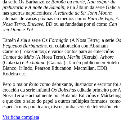
da serie Os Barbanzóns:
Baroña ou morte
,
Non solpor da
prehistoria
e
A noite de Samaín
; e un álbum da serie Galicia
nas guerras napoleónicas:
A retirada de Sir John Moore
;
ademais de varias páxinas en medios como
Faro de Vigo
,
A
Nosa Terra
,
Enclave
,
BD
ou as fundadas por el como
Can
sen Dono
e
Xo!
Tamén é súa a serie
Os Formigón
(A Nosa Terra); a serie
Os
Pequenos Barbanzóns
, en colaboración con Abraham
Carreiro (Toxosoutos); e varios contos para as coleccións
Contos do Miño
(A Nosa Terra),
Merlín
(Xerais),
Árbore
(Galaxia) e
A chalupa
(Galaxia). Tamén publicou en Sotelo
Blanco, Ir Indo, Pearson Education, Macmillan, EDB,
Rodeira etc.
Pero o maior éxito como debuxante, ilustrador e escritor foi a
creación da serie infantil
Os Bolechas
editada primeiro por A
Nosa Terra e actualmente por Bolanda Edicións e Márketing
e que deu o salto do papel a outros múltiples formatos, como
espectáculos para teatro, discos, unha serie de televisión, etc.
Ver ficha completa