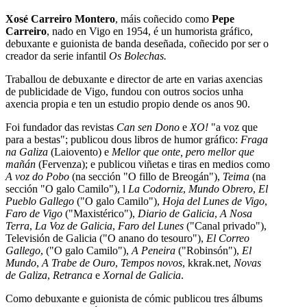
Xosé Carreiro Montero
, máis coñecido como
Pepe
Carreiro
, nado en Vigo en 1954, é un humorista gráfico,
debuxante e guionista de banda deseñada, coñecido por ser o
creador da serie infantil
Os Bolechas.
Traballou de debuxante e director de arte en varias axencias
de publicidade de Vigo, fundou con outros socios unha
axencia propia e ten un estudio propio dende os anos 90.
Foi fundador das revistas
Can sen Dono
e
XO!
"a voz que
para a bestas"; publicou dous libros de humor gráfico:
Fraga
na Galiza
(Laiovento) e
Mellor que onte, pero mellor que
mañán
(Fervenza); e publicou viñetas e tiras en medios como
A voz do Pobo
(na sección "O fillo de Breogán"),
Teima
(na
sección "O galo Camilo"), l
La Codorniz
,
Mundo Obrero
,
El
Pueblo Gallego
("O galo Camilo"),
Hoja del Lunes de Vigo
,
Faro de Vigo
("Maxistérico"),
Diario de Galicia
,
A Nosa
Terra
,
La Voz de Galicia
,
Faro del Lunes
("Canal privado"),
Televisión de Galicia ("O anano do tesouro"),
El Correo
Gallego
, ("O galo Camilo"),
A Peneira
("Robinsón"),
El
Mundo
,
A Trabe de Ouro
,
Tempos novos
, kkrak.net,
Novas
de Galiza
,
Retranca
e
Xornal de Galicia
.
Como debuxante e guionista de cómic publicou tres álbums