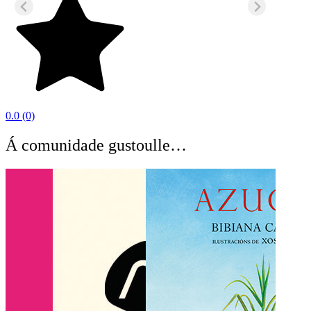
0.0
(0)
Á comunidade gustoulle…
O C
BEA