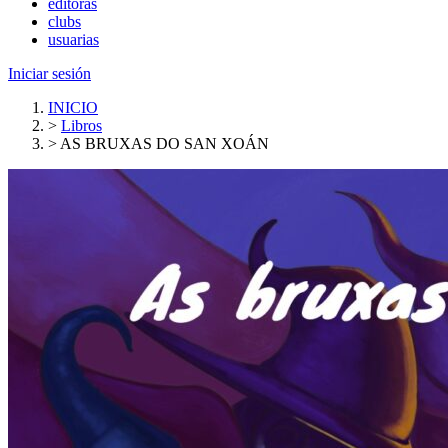
editoras
clubs
usuarias
Iniciar sesión
INICIO
>
Libros
>
AS BRUXAS DO SAN XOÁN