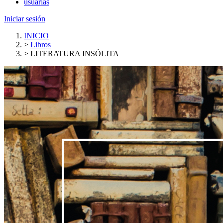
usuarias
Iniciar sesión
INICIO
>
Libros
>
LITERATURA INSÓLITA