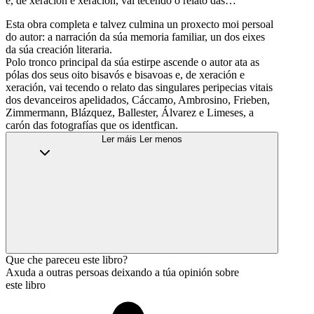
e, de xeración e xeración, vai tecendo o relato das…
Esta obra completa e talvez culmina un proxecto moi persoal
do autor: a narración da súa memoria familiar, un dos eixes
da súa creación literaria.
Polo tronco principal da súa estirpe ascende o autor ata as
pólas dos seus oito bisavós e bisavoas e, de xeración e
xeración, vai tecendo o relato das singulares peripecias vitais
dos devanceiros apelidados, Cáccamo, Ambrosino, Frieben,
Zimmermann, Blázquez, Ballester, Álvarez e Limeses, a
carón das fotografías que os identfican.
Ler máis
Ler menos
Que che pareceu este libro?
Axuda a outras persoas deixando a túa opinión sobre
este libro