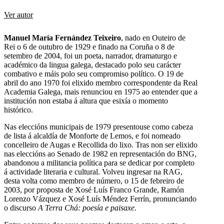
Ver autor
Manuel María Fernández Teixeiro
, nado en Outeiro de
Rei o 6 de outubro de 1929 e finado na Coruña o 8 de
setembro de 2004, foi un poeta, narrador, dramaturgo e
académico da lingua galega, destacado polo seu carácter
combativo e máis polo seu compromiso político. O 19 de
abril do ano 1970 foi elixido membro correspondente da Real
Academia Galega, mais renunciou en 1975 ao entender que a
institución non estaba á altura que esixía o momento
histórico.
Nas eleccións municipais de 1979 presentouse como cabeza
de lista á alcaldía de Monforte de Lemos, e foi nomeado
concelleiro de Augas e Recollida do lixo. Tras non ser elixido
nas eleccións ao Senado de 1982 en representación do BNG,
abandonou a militancia política para se dedicar por completo
á actividade literaria e cultural. Volveu ingresar na RAG,
desta volta como membro de número, o 15 de febreiro de
2003, por proposta de Xosé Luís Franco Grande, Ramón
Lorenzo Vázquez e Xosé Luís Méndez Ferrín, pronunciando
o discurso
A Terra Chá: poesía e paisaxe
.