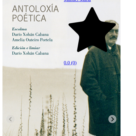
0.0
(
0.0
(0)