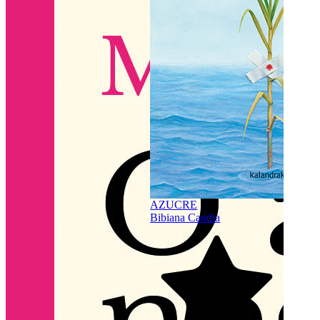
4.6
(
AZUCRE
Bibiana Candia