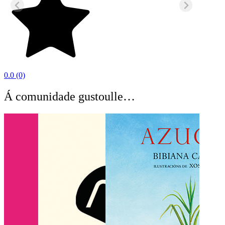
0.0
(0)
Á comunidade gustoulle…
O C
BEA