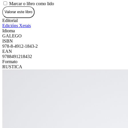
Marcar o libro como lido
Valorar este libro
Editorial
Edicións Xerais
Idioma
GALEGO
ISBN
978-8-4912-1843-2
EAN
9788491218432
Formato
RUSTICA