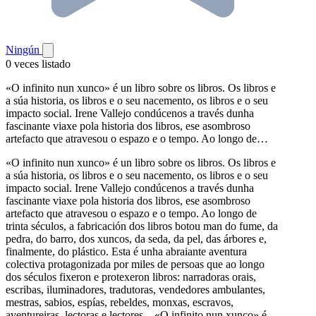
Ningún
0 veces listado
«O infinito nun xunco» é un libro sobre os libros. Os libros e
a súa historia, os libros e o seu nacemento, os libros e o seu
impacto social. Irene Vallejo condúcenos a través dunha
fascinante viaxe pola historia dos libros, ese asombroso
artefacto que atravesou o espazo e o tempo. Ao longo de…
«O infinito nun xunco» é un libro sobre os libros. Os libros e
a súa historia, os libros e o seu nacemento, os libros e o seu
impacto social. Irene Vallejo condúcenos a través dunha
fascinante viaxe pola historia dos libros, ese asombroso
artefacto que atravesou o espazo e o tempo. Ao longo de
trinta séculos, a fabricación dos libros botou man do fume, da
pedra, do barro, dos xuncos, da seda, da pel, das árbores e,
finalmente, do plástico. Esta é unha abraiante aventura
colectiva protagonizada por miles de persoas que ao longo
dos séculos fixeron e protexeron libros: narradoras orais,
escribas, iluminadores, tradutoras, vendedores ambulantes,
mestras, sabios, espías, rebeldes, monxas, escravos,
aventureiras, lectoras e lectores... «O infinito nun xunco» é