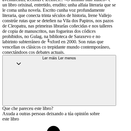
un libro orixinal, entretido, erudito; unha alfaia literaria que se
le coma unha novela. Escrito cunha voz profundamente
literaria, que conecta trinta séculos de historia, Irene Vallejo
constrúe rutas que se deteñen na Vila dos Papiros, nos pazos
de Cleopatra, nas primeiras librarías coñecidas e nos talleres
de copia de manuscritos, nas fogueiras dos códices
prohibidos, no Gulag, na biblioteca de Saraxevo e no
labirinto subterráneo de ╙xford en 2000. Son rutas que
vencellan os clásicos co trepidante mundo contemporáneo,
conectándoos cos debates actuais.
Ler máis
Ler menos
Que che pareceu este libro?
Axuda a outras persoas deixando a túa opinión sobre
este libro