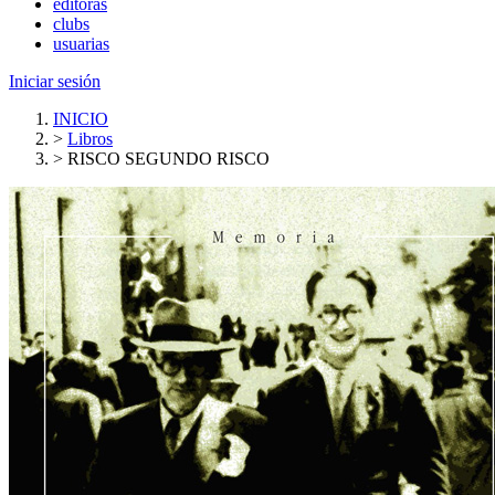
editoras
clubs
usuarias
Iniciar sesión
INICIO
>
Libros
>
RISCO SEGUNDO RISCO