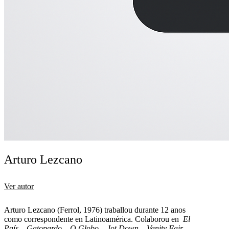
Arturo Lezcano
Ver autor
Arturo Lezcano (Ferrol, 1976) traballou durante 12 anos
como correspondente en Latinoamérica. Colaborou en
El
País
,
Gatopardo
,
O Globo
,
Jot Down
,
Vanity Fair
,