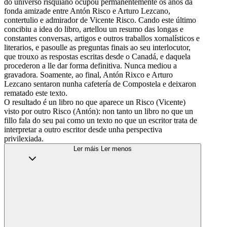
do universo risquiano ocupou permanentemente os anos da
fonda amizade entre Antón Risco e Arturo Lezcano,
contertulio e admirador de Vicente Risco. Cando este último
concibiu a idea do libro, artellou un resumo das longas e
constantes conversas, artigos e outros traballos xornalísticos e
literarios, e pasoulle as preguntas finais ao seu interlocutor,
que trouxo as respostas escritas desde o Canadá, e daquela
procederon a lle dar forma definitiva. Nunca mediou a
gravadora. Soamente, ao final, Antón Rixco e Arturo
Lezcano sentaron nunha cafetería de Compostela e deixaron
rematado este texto.
O resultado é un libro no que aparece un Risco (Vicente)
visto por outro Risco (Antón): non tanto un libro no que un
fillo fala do seu pai como un texto no que un escritor trata de
interpretar a outro escritor desde unha perspectiva
privilexiada.
Ler máis
Ler menos