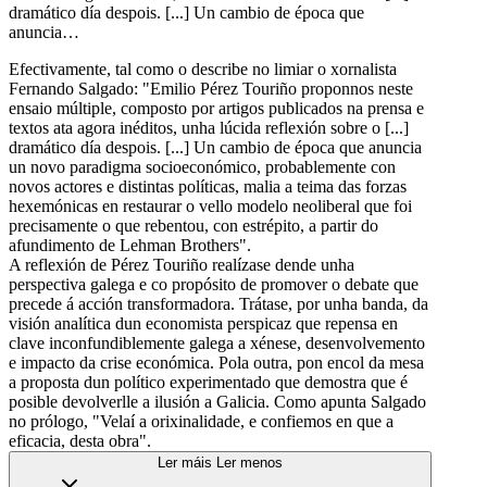
dramático día despois. [...] Un cambio de época que
anuncia…
Efectivamente, tal como o describe no limiar o xornalista
Fernando Salgado: "Emilio Pérez Touriño proponnos neste
ensaio múltiple, composto por artigos publicados na prensa e
textos ata agora inéditos, unha lúcida reflexión sobre o [...]
dramático día despois. [...] Un cambio de época que anuncia
un novo paradigma socioeconómico, probablemente con
novos actores e distintas políticas, malia a teima das forzas
hexemónicas en restaurar o vello modelo neoliberal que foi
precisamente o que rebentou, con estrépito, a partir do
afundimento de Lehman Brothers".
A reflexión de Pérez Touriño realízase dende unha
perspectiva galega e co propósito de promover o debate que
precede á acción transformadora. Trátase, por unha banda, da
visión analítica dun economista perspicaz que repensa en
clave inconfundiblemente galega a xénese, desenvolvemento
e impacto da crise económica. Pola outra, pon encol da mesa
a proposta dun político experimentado que demostra que é
posible devolverlle a ilusión a Galicia. Como apunta Salgado
no prólogo, "Velaí a orixinalidade, e confiemos en que a
eficacia, desta obra".
Ler máis
Ler menos