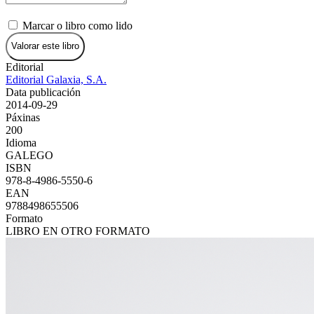
Marcar o libro como lido
Valorar este libro
Editorial
Editorial Galaxia, S.A.
Data publicación
2014-09-29
Páxinas
200
Idioma
GALEGO
ISBN
978-8-4986-5550-6
EAN
9788498655506
Formato
LIBRO EN OTRO FORMATO