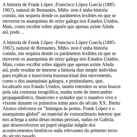
A historia de Frank López -Francisco López García (1885-
1967), natural de Bemantes, Miño- non é unha historia
común, nin sequera dende os parámetros lexibles en que se
moveron os anarquistas de orixe galega nos Estados Unidos.
Mais, como escribir sobre alguén que apenas axiste Aínda
así, pode…
A historia de Frank López -Francisco López García (1885-
1967), natural de Bemantes, Miño- non é unha historia
común, nin sequera dende os parámetros lexibles en que se
moveron os anarquistas de orixe galega nos Estados Unidos.
Mais, como escribir sobre alguén que apenas axiste Aínda
así, pode resultar de interese a historia dun simple individuo
para explicar a traxectoria transnacional dun movemento,
como o dos anarquistas galegos, e peninsulares, que,
localizado nos Estado Unidos, tamén estendeu os seus brazos
pola súa contorna xeográfica, nunha sorte de intercambio
propagandístico, financeiro e axitador que o mantivo vivo e
vixente durante os primeiros trinta anos do século XX. Bieito
Alonso ofrécenos en "Inimigos ás portas. Frank López e o
anarquismo global" un material de extraordinario interese que
nos achega a unha desas moitas persoas, nadas en Galicia,
que desenvolveron un papel singular nalgún dos
acontecementos históricos máis relevantes do primeiro terzo
do século pasado.