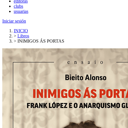
editoras
clubs
usuarias
Iniciar sesión
INICIO
>
Libros
>
INIMIGOS ÁS PORTAS