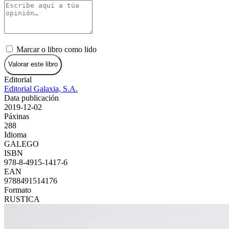
Marcar o libro como lido
Valorar este libro
Editorial
Editorial Galaxia, S.A.
Data publicación
2019-12-02
Páxinas
288
Idioma
GALEGO
ISBN
978-8-4915-1417-6
EAN
9788491514176
Formato
RUSTICA