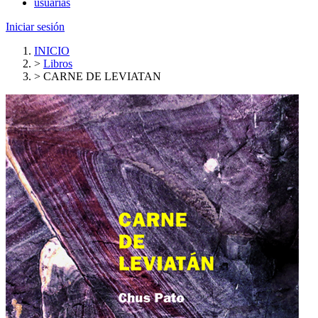
usuarias
Iniciar sesión
INICIO
>
Libros
>
CARNE DE LEVIATAN